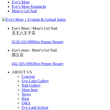
Eye’s More
Eye’s More Kunitachi
More’s Gel Nail
Eye's More / More's Gel Nail
京王八王子店
0120-103-998
Hot Pepper Beauty
Eye's more / More's Gel Nail
国立店
042-505-5993
Hot Pepper Beauty
ABOUT US
Concept
Eye Lash Gallery
Nail Gallery
Shop Item
News
Blog
Q&A
Eye Lash School