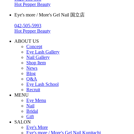
Hot Pepper Beauty
Eye's more / More's Gel Nail 国立店
042-505-5993
Hot Pepper Beauty
ABOUT US
Concept
Eye Lash Gallery
Nail Gallery
Shop Item
News
Blog
Q&A
Eye Lash School
Recruit
MENU
Eye Menu
Nail
Bridal
Gift
SALON
Eye's More
Eye's more / More's Gel Nail Kunitachi