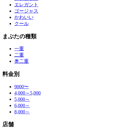
エレガント
ゴージャス
かわいい
クール
まぶたの種類
一重
二重
奥二重
料金別
9000〜
4,000～5,000
5,000～
6,000～
8,000～
店舗