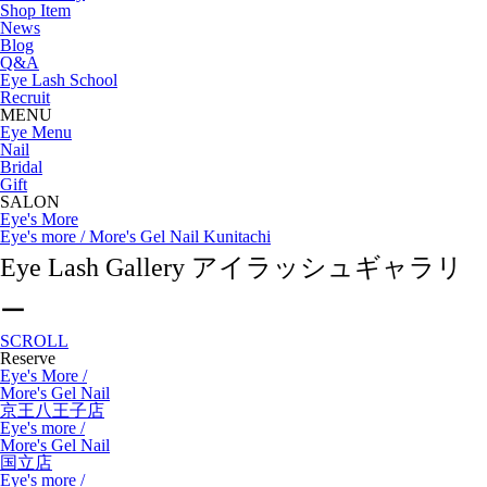
Shop Item
News
Blog
Q&A
Eye Lash School
Recruit
MENU
Eye Menu
Nail
Bridal
Gift
SALON
Eye's More
Eye's more / More's Gel Nail Kunitachi
Eye Lash Gallery
アイラッシュギャラリ
ー
SCROLL
Reserve
Eye's More /
More's Gel Nail
京王八王子店
Eye's more /
More's Gel Nail
国立店
Eye's more /