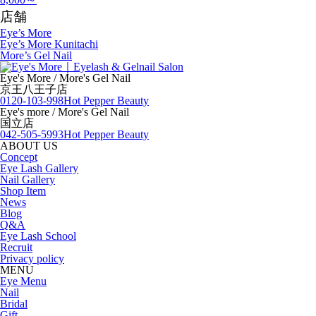
店舗
Eye’s More
Eye’s More Kunitachi
More’s Gel Nail
Eye's More / More's Gel Nail
京王八王子店
0120-103-998
Hot Pepper Beauty
Eye's more / More's Gel Nail
国立店
042-505-5993
Hot Pepper Beauty
ABOUT US
Concept
Eye Lash Gallery
Nail Gallery
Shop Item
News
Blog
Q&A
Eye Lash School
Recruit
Privacy policy
MENU
Eye Menu
Nail
Bridal
Gift