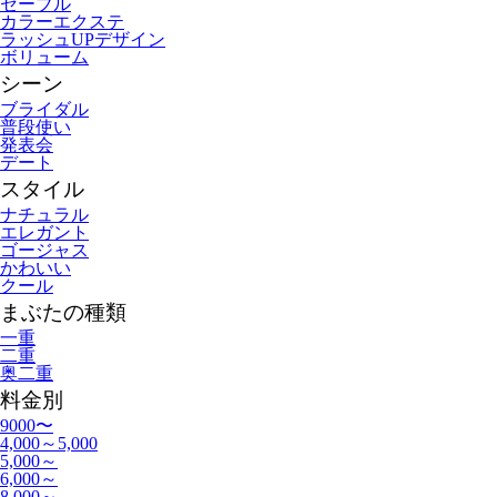
セーブル
カラーエクステ
ラッシュUPデザイン
ボリューム
シーン
ブライダル
普段使い
発表会
デート
スタイル
ナチュラル
エレガント
ゴージャス
かわいい
クール
まぶたの種類
一重
二重
奥二重
料金別
9000〜
4,000～5,000
5,000～
6,000～
8,000～