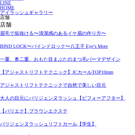
LINE
HOME
アイラッシュギャラリー
店舗
店舗
眉毛で垢抜ける〜清潔感のあるイケ眉の作り方〜
BIND LOCK〜バインドロック〜八王子 Eye’s More
一重、奥二重、おもた目まぶたのまつ毛パーマデザイン
【アジャストリフトテクニック】JCカールTOP10mm
アジャストリフトテクニックで自然で美しい目元
大人の目元にパリジェンヌラッシュ【ビフォーアフター】
【パリエク】ブラウンエクステ
パリジェンヌラッシュリフトカール【学生】