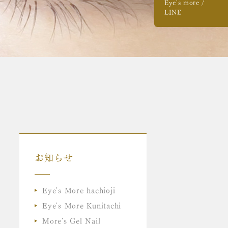
Eye's more /
LINE
お知らせ
Eye's More hachioji
Eye's More Kunitachi
More's Gel Nail