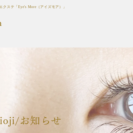
テ「Eye's More（アイズモア）」
n
chioji/お知らせ