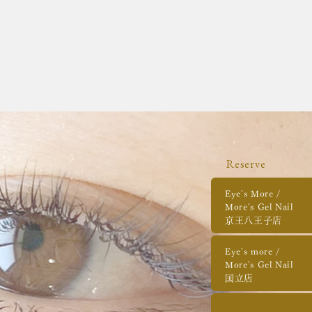
Reserve
Eye's More /
More's Gel Nail
京王八王子店
Eye's more /
More's Gel Nail
国立店