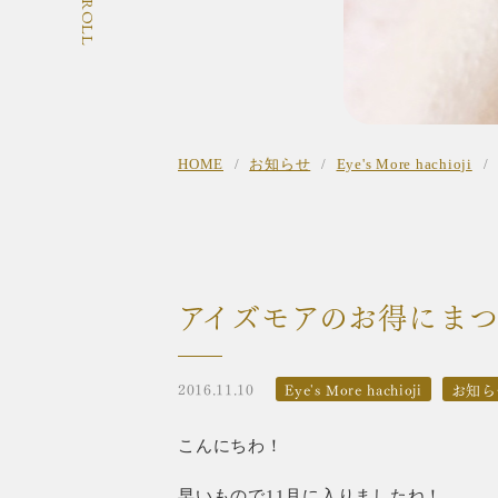
SCROLL
HOME
お知らせ
Eye's More hachioji
アイズモアのお得にま
2016.11.10
Eye's More hachioji
お知ら
こんにちわ！
早いもので11月に入りましたね！