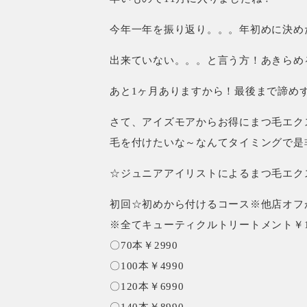
今年一年を振り返り。。。年初めに決め
出来ていない。。。と言う方！あきらめ
あと1ヶ月ありますから！最後まで諦め
さて、アイズモアからお得にまつ毛エク
毛を付けたいな～なんてタイミングで是
☆ジュニアアイリストによるまつ毛エク
初回☆初めから付けるコース※他店オフ
※全てキューティクルトリートメント￥1
〇70本￥2990
〇100本￥4990
〇120本￥6990