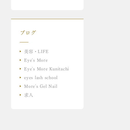
ブログ
美容・LIFE
Eye's More
Eye's More Kunitachi
eyes lash school
More's Gel Nail
求人