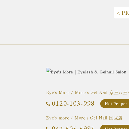
< P
Eye's More / More's Gel Nail
京王八王
0120-103-998
Hot Pepper
Eye's more / More's Gel Nail
国立店
042-505-5993