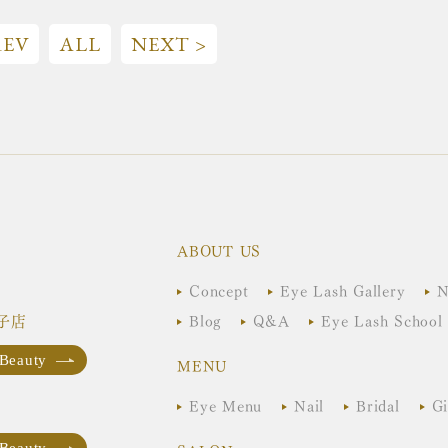
REV
ALL
NEXT >
ABOUT US
Concept
Eye Lash Gallery
N
子店
Blog
Q&A
Eye Lash School
 Beauty
MENU
Eye Menu
Nail
Bridal
Gi