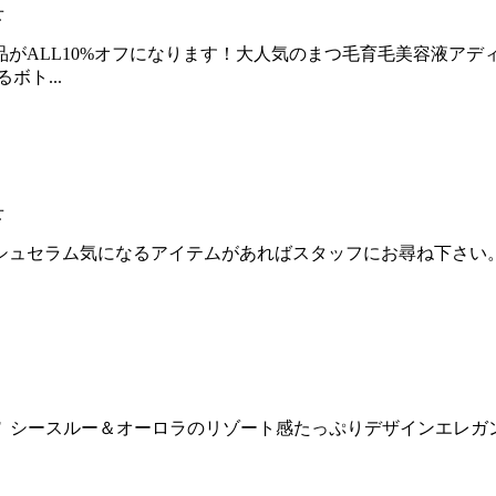
せ
ン専売商品がALL10%オフになります！大人気のまつ毛育毛美容
ボト...
せ
ッシュセラム気になるアイテムがあればスタッフにお尋ね下さい
A27C-2CA3B6A1DE4F シースルー＆オーロラのリゾート感たっぷ