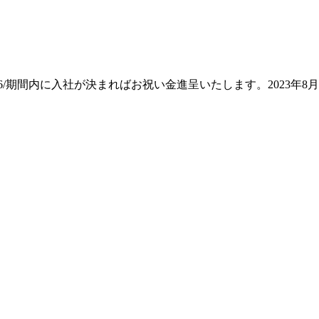
00000623/WS0000002436/期間内に入社が決まればお祝い金進呈いた