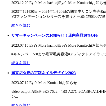
2023.12.20
Eye's More hachioji
Eye's More Kunitachi
お知ら
2023年12月20日～2024年1月20日の期間中サロ
V3ファンデーションシリーズを買うと一緒に¥8800の塗る
続きを読む
サマーキャンペーンのお知らせ！店内商品10%OFF
2023.07.15
Eye's More hachioji
Eye's More Kunitachi
お知ら
#キャンペーン#まつ毛育毛美容液#アディクトアイラ
続きを読む
国立店☆夏の定額ネイルデザイン2023
2023.07.12
Eye's More Kunitachi
お知らせ
video-output-A9B949E5-7622-44B3-
ン...
続きを読む