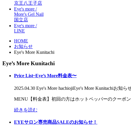
京王八王子店
Eye's more /
More's Gel Nail
国立店
Eye's more /
LINE
HOME
お知らせ
Eye's More Kunitachi
Eye’s More Kunitachi
Price List~Eye’s More料金表〜
2025.04.30
Eye's More hachioji
Eye's More Kunitachi
お知ら
MENU【料金表】初回の方はホットペッパーのクーポ
続きを読む
EYEサロン専売商品SALEのお知らせ！