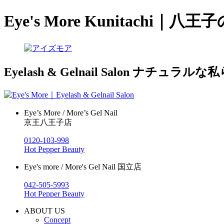
Eye's More Kunitach
Eyelash & Gelnail Salon
ナチュラルな私
Eye’s More / More’s Gel Nail
京王八王子店
0120-103-998
Hot Pepper Beauty
Eye's more / More's Gel Nail 国立店
042-505-5993
Hot Pepper Beauty
ABOUT US
Concept