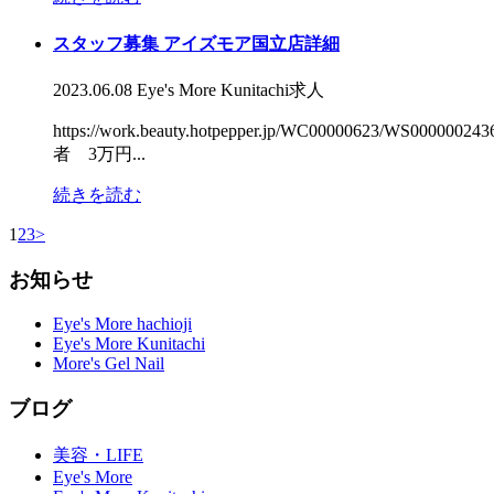
スタッフ募集 アイズモア国立店詳細
2023.06.08
Eye's More Kunitachi
求人
https://work.beauty.hotpepper.jp/WC
者 3万円...
続きを読む
1
2
3
>
お知らせ
Eye's More hachioji
Eye's More Kunitachi
More's Gel Nail
ブログ
美容・LIFE
Eye's More