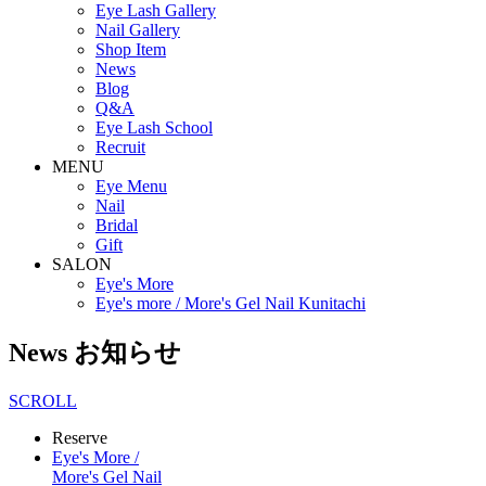
Eye Lash Gallery
Nail Gallery
Shop Item
News
Blog
Q&A
Eye Lash School
Recruit
MENU
Eye Menu
Nail
Bridal
Gift
SALON
Eye's More
Eye's more / More's Gel Nail Kunitachi
News
お知らせ
SCROLL
Reserve
Eye's More /
More's Gel Nail