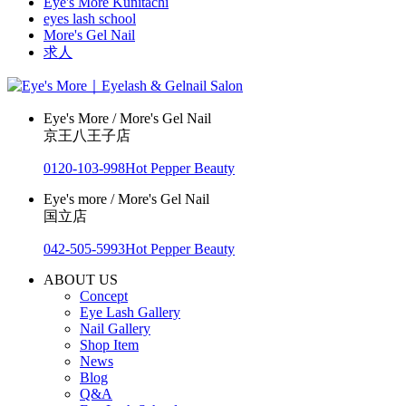
Eye's More Kunitachi
eyes lash school
More's Gel Nail
求人
Eye's More / More's Gel Nail
京王八王子店
0120-103-998
Hot Pepper Beauty
Eye's more / More's Gel Nail
国立店
042-505-5993
Hot Pepper Beauty
ABOUT US
Concept
Eye Lash Gallery
Nail Gallery
Shop Item
News
Blog
Q&A