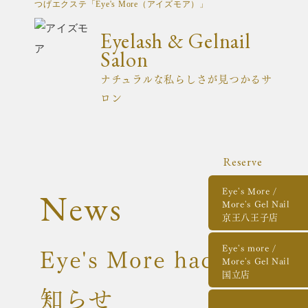
つげエクステ「Eye's More（アイズモア）」
Eyelash & Gelnail
Salon
ナチュラルな私らしさが見つかるサ
ロン
Reserve
Eye's More /
News
More's Gel Nail
京王八王子店
Eye's More hachioji/お
Eye's more /
More's Gel Nail
国立店
知らせ