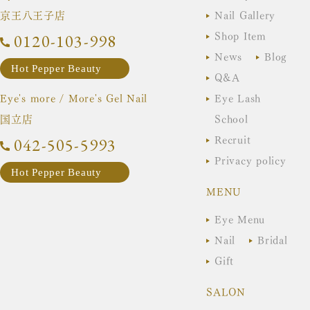
京王八王子店
Nail Gallery
Shop Item
0120-103-998
News
Blog
Hot Pepper Beauty
Q&A
Eye's more / More's Gel Nail
Eye Lash
国立店
School
Recruit
042-505-5993
Privacy policy
Hot Pepper Beauty
MENU
Eye Menu
Nail
Bridal
Gift
SALON