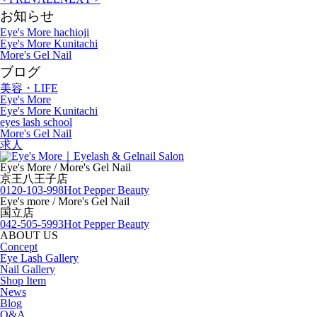
お知らせ
Eye's More hachioji
Eye's More Kunitachi
More's Gel Nail
ブログ
美容・LIFE
Eye's More
Eye's More Kunitachi
eyes lash school
More's Gel Nail
求人
Eye's More / More's Gel Nail
京王八王子店
0120-103-998
Hot Pepper Beauty
Eye's more / More's Gel Nail
国立店
042-505-5993
Hot Pepper Beauty
ABOUT US
Concept
Eye Lash Gallery
Nail Gallery
Shop Item
News
Blog
Q&A