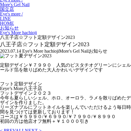
More's Gel Nail
国立店
Eye's more /
LINE
HOME
お知らせ
Eye's More hachioji
八王子店☆フット定額デザイン2023
八王子店☆フット定額デザイン2023
2023.07.14
Eye's More hachioji
More's Gel Nail
お知らせ
定額デザイン￥７９９０ 人気のピスタチオグリーンにシェル
ールド箔を散りばめた大人かわいいデザインです
フット定額デザイン
Eeye’s More八王子店
フットデザイン２０２３
今年も夏らしいシェル、ホロ、オーロラ、ラメを散りばめたデ
ザインを作りました。
リーズナブルにフットネイルを楽しんでいただけるよう毎日時
間を見つけては更新しております！
コースは￥５９９０/￥６９９０/￥７９９０/￥８９９０
初回の方は他店オフ無料＋￥１０００引き
< PREV
ALL
NEXT >