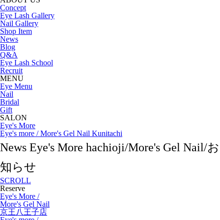
Concept
Eye Lash Gallery
Nail Gallery
Shop Item
News
Blog
Q&A
Eye Lash School
Recruit
MENU
Eye Menu
Nail
Bridal
Gift
SALON
Eye's More
Eye's more / More's Gel Nail Kunitachi
News
Eye's More hachioji/More's Gel Nail/お
知らせ
SCROLL
Reserve
Eye's More /
More's Gel Nail
京王八王子店
Eye's more /