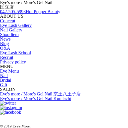
Eye's more / More's Gel Nail
国立店
042-505-5993
Hot Pepper Beauty
ABOUT US
Concept
Eye Lash Gallery
Nail Gallery
Shop Item
News
Blog
Q&A
Eye Lash School
Recruit
Privacy policy
MENU
Eye Menu
Nail
Bridal
Gift
SALON
Eye's more / More's Gel Nail 京王八王子店
Eye's more / More's Gel Nail Kunitachi
© 2019 Eye's More.