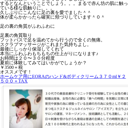
するとなんということでしょう。。。まるで赤ん坊の肌に触っ
ている様な肌触りに。。。
久しぶりにこんなに足の裏を愛でました＾＾
体が柔らかかったら確実に頬づりしています＾０＾
足の裏の角質がふわふわに
足裏の角質取り
フットバスで足を温めてから行うので全くの無痛。
スクラブマッサージがこれまた気持ちよし。
最後にしっかり保湿してくれて
本当にふわふわもちもちの仕上がりになります♪
お時間は２０〜３０分程度
夏前に体験してみてはいかがでしょうか？
￥3500＋税
オススメです！
ホームケア用にEORAのハンド&ボディクリーム３７０ml￥２
５００＋TAX