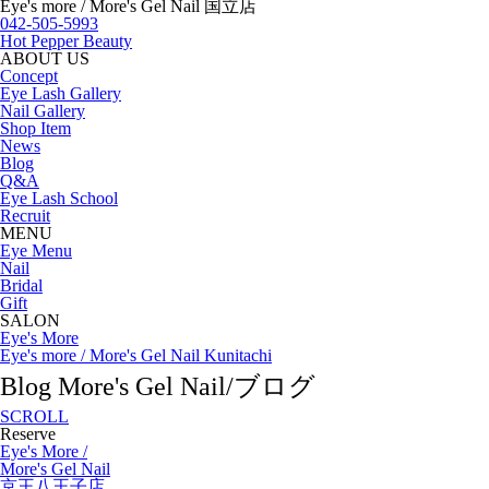
Eye's more / More's Gel Nail 国立店
042-505-5993
Hot Pepper Beauty
ABOUT US
Concept
Eye Lash Gallery
Nail Gallery
Shop Item
News
Blog
Q&A
Eye Lash School
Recruit
MENU
Eye Menu
Nail
Bridal
Gift
SALON
Eye's More
Eye's more / More's Gel Nail Kunitachi
Blog
More's Gel Nail/ブログ
SCROLL
Reserve
Eye's More /
More's Gel Nail
京王八王子店