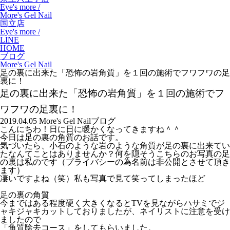
Eye's more /
More's Gel Nail
国立店
Eye's more /
LINE
HOME
ブログ
More's Gel Nail
足の裏に出来た「恐怖の岩角質」を１回の施術でフワフワの足
裏に！
足の裏に出来た「恐怖の岩角質」を１回の施術でフ
ワフワの足裏に！
2019.04.05
More's Gel Nail
ブログ
こんにちわ！日に日に暖かくなってきますね＾＾
今日は足の裏の角質のお話です。
気づいたら、小石のような岩のような角質が足の裏に出来てい
たなんてことはありませんか？何を隠そうこちらのお写真の足
の裏は私のです（プライバシーの為名前は非公開とさせて頂き
ます）
凄いですよね（笑）私も写真で見て笑ってしまったほど
足の裏の角質
今まではある程度硬く大きくなるとTVを見ながらハサミでジ
ャキジャキカットしておりましたが、ネイリストに注意を受け
ましたので
「角質除去コース」をしてもらいました。