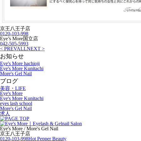
京王八王子店
0120-103-998
Eye’s More国立店
042-505-5993
< PREV
ALL
NEXT >
お知らせ
Eye's More hachioji
Eye's More Kunitachi
More's Gel Nail
ブログ
美容・LIFE
Eye's More
Eye's More Kunitachi
eyes lash school
More's Gel Nail
求人
Eye's More / More's Gel Nail
京王八王子店
0120-103-998
Hot Pepper Beauty