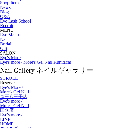
Shop Item
News
Blog
Q&A
Eye Lash School
Recruit
MENU
Eye Menu
Nail
Bridal
Gift
SALON
Eye's More
Eye's more / More's Gel Nail Kunitachi
Nail Gallery
ネイルギャラリー
SCROLL
Reserve
Eye's More /
More's Gel Nail
京王八王子店
Eye's more /
More's Gel Nail
国立店
Eye's more /
LINE
HOME