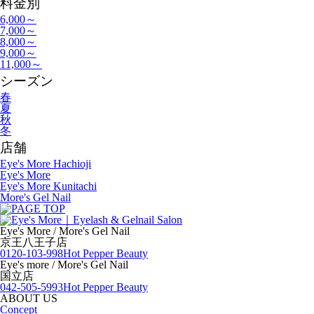
料金別
6,000～
7,000～
8,000～
9,000～
11,000～
シーズン
春
夏
秋
冬
店舗
Eye's More Hachioji
Eye's More
Eye's More Kunitachi
More's Gel Nail
Eye's More / More's Gel Nail
京王八王子店
0120-103-998
Hot Pepper Beauty
Eye's more / More's Gel Nail
国立店
042-505-5993
Hot Pepper Beauty
ABOUT US
Concept