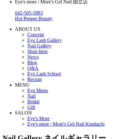
Eye's more / More's Gel Nail 国立店
042-505-5993
Hot Pepper Beauty
ABOUT US
Concept
Eye Lash Gallery
Nail Gallery
Shop Item
News
Blog
Q&A
Eye Lash School
Recruit
MENU
Eye Menu
Nail
Bridal
Gift
SALON
Eye's More
Eye's more / More's Gel Nail Kunitachi
Nail Gallery
ネイルギャラリー