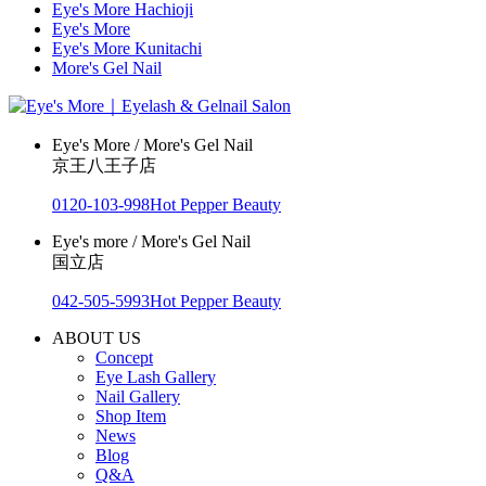
Eye's More Hachioji
Eye's More
Eye's More Kunitachi
More's Gel Nail
Eye's More / More's Gel Nail
京王八王子店
0120-103-998
Hot Pepper Beauty
Eye's more / More's Gel Nail
国立店
042-505-5993
Hot Pepper Beauty
ABOUT US
Concept
Eye Lash Gallery
Nail Gallery
Shop Item
News
Blog
Q&A